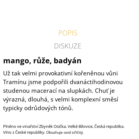
J
E
M
E
POPIS
CHARMAT
PINOT
DISKUZE
BIO
2025
mango, růže, badyán
310
Kč
Už tak velmi provokativní kořeněnou vůni
Tramínu jsme podpořili dvanáctihodinovou
studenou macerací na slupkách. Chuť je
výrazná, dlouhá, s velmi komplexní směsí
typicky odrůdových tónů.
Plněno ve vinařství Zbyněk Osička, Velké Bílovice,
Česká republika.
Víno z České republiky.
Obsahuje oxid siřičitý.