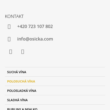
Z
Á
KONTAKT
P
A
+420 723 107 802
T
Í
info@osicka.com
Facebook
Instagram
K
SUCHÁ VÍNA
A
T
POLOSUCHÁ VÍNA
E
G
POLOSLADKÁ VÍNA
O
R
SLADKÁ VÍNA
I
E
BUBLINY A NEALKO