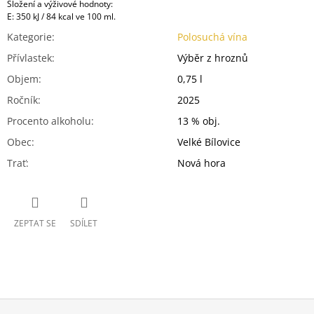
Složení a výživové hodnoty:
E: 350 kJ / 84 kcal ve 100 ml.
Kategorie
:
Polosuchá vína
Přívlastek
:
Výběr z hroznů
Objem
:
0,75 l
Ročník
:
2025
Procento alkoholu
:
13 % obj.
Obec
:
Velké Bílovice
Trať
:
Nová hora
ZEPTAT SE
SDÍLET