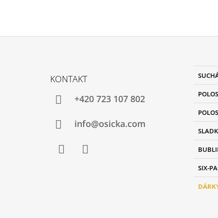
Z
K
Přeskoči
Á
SUCHÁ
KONTAKT
A
kategori
P
T
POLOS
A
E
+420 723 107 802
G
T
POLOS
O
Í
info@osicka.com
R
SLADK
I
E
BUBLI
Facebook
Instagram
SIX-P
DÁRKY