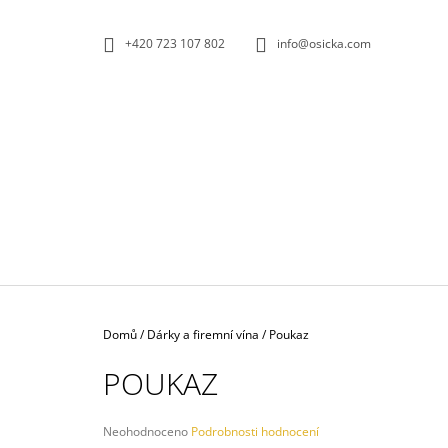
K
Přejít
na
O
ZPĚT
ZPĚT
+420 723 107 802
info@osicka.com
obsah
DO
DO
Š
OBCHODU
OBCHODU
Í
K
Domů
/
Dárky a firemní vína
/
Poukaz
POUKAZ
Průměrné
SAUVIGNON BIO 2025
Neohodnoceno
Podrobnosti hodnocení