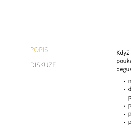
POPIS
Když 
pouka
DISKUZE
degus
n
d
p
p
p
p