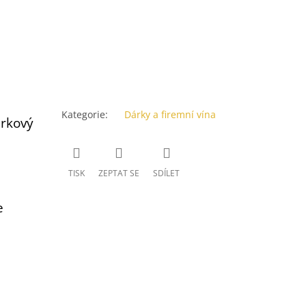
Kategorie
:
Dárky a firemní vína
árkový
TISK
ZEPTAT SE
SDÍLET
e