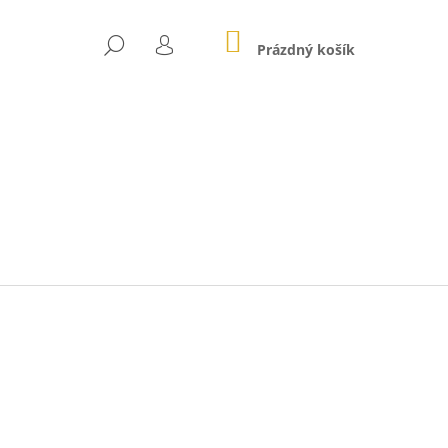
NÁKUPNÍ
HLEDAT
KOŠÍK
Prázdný košík
PŘIHLÁŠENÍ
Následující
O 2025